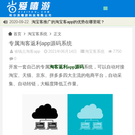
2020-09-22
淘宝客推广的淘宝客app的优势在哪里呢？
2020-09-22
淘客的新机遇有哪些
×
首页
淘宝客系统
正文
2020-09-22
淘宝客APP总体可以分为两大类：共享APP和独立APP
专属淘客返利app源码系统
2020-09-22
淘宝客有了新方向——淘宝客app
2020-09-22
饿了么返利程序~打造专属您的小程序
省钱云淘客app
2021年06月14日
淘宝客系统
7750
2020-09-22
省钱云淘客系统 淘客APP 小程序
0
2020-09-22
盘点淘客APP运营技巧
开发一套自己的专属
淘客返利app源码
系统，可以自动对接
2020-09-22
淘宝客返利机器人推广引流的经验
淘宝、天猫、京东、拼多多四大主流的电商平台，自动采
集、自动转链，大幅度降低工作量。