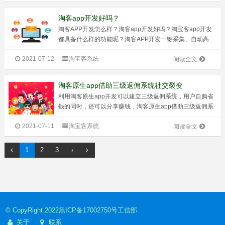
1、不会被封杀，安全淘宝...
淘客app开发好吗？
淘客APP开发怎么样？淘客app开发好吗？淘宝客app开发
都具备什么样的功能呢？淘客APP开发一键采集、自动高
佣、多级返利多平台、云端打包、自定义装修、订单自动同
2021-07-12
淘宝客系统
步运营商模式+三级粉丝超强裂变能力，界面可视化自定义
阅读全文
装修，多种营销功能组合等等...
淘客原生app借助三级返佣系统社交裂变
利用淘客原生app开发可以建立三级返佣系统，用户自购省
钱的同时，还可以分享赚钱，淘客原生app借助三级返佣系
统社交裂变，快速获客。通过小程序进行基础引流，然后沉
2021-07-11
淘宝客系统
淀在app内进行佣金的分配，安全高效。淘客原生app就是
阅读全文
把商家给与用户的商品优惠...
1
2
3
›
© CopyRight 2022
黑ICP备17002750号
工信部
关于
联系