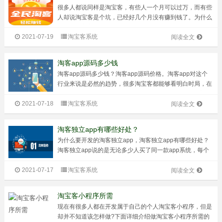
很多人都说同样是淘宝客，有些人一个月可以过万，而有些
人却说淘宝客是个坑，已经好几个月没有赚到钱了。为什么
他们都淘宝客，怎么有这么大的差距？除了入行时间和个人
2021-07-19
淘宝客系统
经验，更重要的是做事的方式。今天向大家推荐了淘宝客常
阅读全文
用的三款工具，即使你一个月挣不到...
淘客app源码多少钱
淘客app源码多少钱？淘客app源码价格。淘客app对这个
行业来说是必然的趋势，很多淘宝客都能够看明白时局，在
寻求新的出路的时候选择app开发，就会受益。无论淘宝
2021-07-18
淘宝客系统
客，还是其他行业，我们总结历史，找到规律，就可以对当
阅读全文
下和未来做一个相对正确的判...
淘客独立app有哪些好处？
为什么要开发的淘客独立app，淘客独立app有哪些好处？
淘客独立app说的是无论多少人买了同一款app系统，每个
人都有独立的服务器，独立域名，独立数据库。独立更改后
2021-07-17
淘宝客系统
台设置的权利，独立更改功能模板的权利等等！所有的权利
阅读全文
由独立app系统的购买者...
淘宝客小程序所需
现在有很多人都在开发属于自己的个人淘宝客小程序，但是
却并不知道该怎样做?下面详细介绍做淘宝客小程序所需的