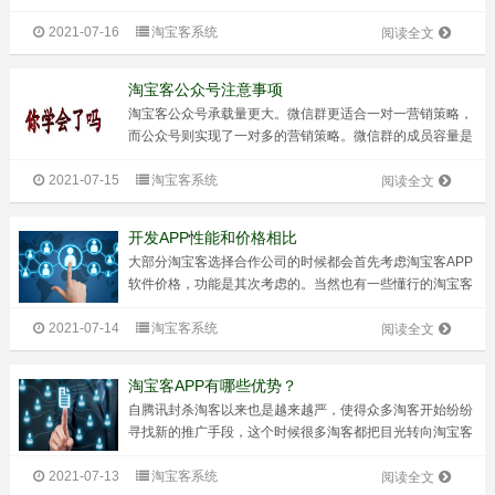
一些准备工作，一起来看一下吧！ 在做淘宝客小程序之
2021-07-16
淘宝客系统
前，必须要准备好制作过程中所需要的一些东西，只有准备
阅读全文
好了这些东西，才能够开始...
淘宝客公众号注意事项
淘宝客公众号承载量更大。微信群更适合一对一营销策略，
而公众号则实现了一对多的营销策略。微信群的成员容量是
500人，但是公众号是没有限制的，粉丝是无穷的。你说是
2021-07-15
淘宝客系统
500的粉丝带来的效益大，还是50000000+的粉丝带来的收
阅读全文
益大。而且，公众号还...
开发APP性能和价格相比
大部分淘宝客选择合作公司的时候都会首先考虑淘宝客APP
软件价格，功能是其次考虑的。当然也有一些懂行的淘宝客
着重点是了解软件功能，毕竟开发公司定的售价差别不是很
2021-07-14
淘宝客系统
大。但是，就把系统价格看的比较重的情况来说，首要考虑
阅读全文
价格的往往把项目核心丢掉了。不...
淘宝客APP有哪些优势？
自腾讯封杀淘客以来也是越来越严，使得众多淘客开始纷纷
寻找新的推广手段，这个时候很多淘客都把目光转向淘宝客
APP。既然很多淘客现在纷纷选择淘宝客APP，那么淘宝客
2021-07-13
淘宝客系统
APP到底有什么吸引人的地方呢？淘宝客APP有哪些优势？
阅读全文