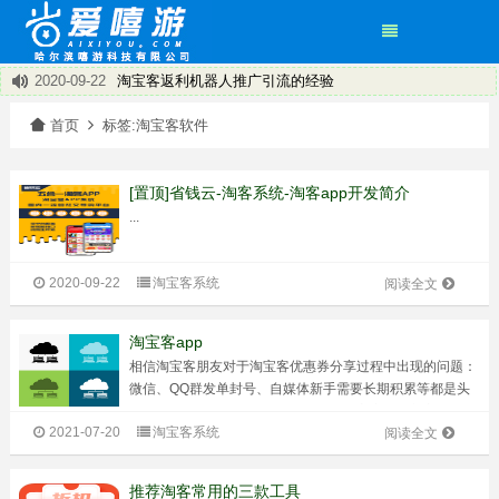
2020-09-22
淘宝客返利机器人推广引流的经验
2020-09-22
淘宝客推广的淘宝客app的优势在哪里呢？
×
首页
标签:淘宝客软件
2020-09-22
淘客的新机遇有哪些
2020-09-22
淘宝客APP总体可以分为两大类：共享APP和独立APP
2020-09-22
淘宝客有了新方向——淘宝客app
[置顶]省钱云-淘客系统-淘客app开发简介
2020-09-22
饿了么返利程序~打造专属您的小程序
...
2020-09-22
省钱云淘客系统 淘客APP 小程序
2020-09-22
盘点淘客APP运营技巧
2020-09-22
淘宝客系统
阅读全文
淘宝客app
相信淘宝客朋友对于淘宝客优惠券分享过程中出现的问题：
微信、QQ群发单封号、自媒体新手需要长期积累等都是头
痛不已，但是现在不用头痛了，因为淘宝客有了新方向——
2021-07-20
淘宝客系统
淘宝客app。淘宝客app是什么呢？怎么做呢？客户要先打
阅读全文
造一个属于自己的app，绑定...
推荐淘客常用的三款工具