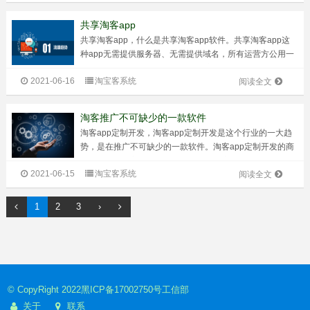
也可以分享给朋友赚钱。...
共享淘客app
共享淘客app，什么是共享淘客app软件。共享淘客app这
种app无需提供服务器、无需提供域名，所有运营方公用一
个后台，统一功能设置，无个性化定制功能，APP由别人搭
2021-06-16
淘宝客系统
建，在获得准入权限后，入住APP,然后淘客将APP推向自己
阅读全文
的用户群体。做共...
淘客推广不可缺少的一款软件
淘客app定制开发，淘客app定制开发是这个行业的一大趋
势，是在推广不可缺少的一款软件。淘客app定制开发的商
业模式对于三方来说都非常有利：对商家来说，可以直接获
2021-06-15
淘宝客系统
取最精准的用户，不需要再花费广告买曝光，用户成交后才
阅读全文
发放佣金。对于网购群体来说...
1
2
3
›
© CopyRight 2022
黑ICP备17002750号
工信部
关于
联系