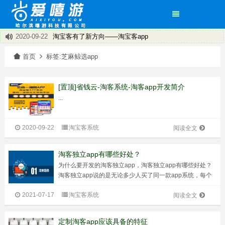
2020-09-22
淘宝客有了新方向——淘宝客app
2020-09-22
饿了么返利程序~打造专属您的小程序
×
首页
标签:芝麻鲸选app
2020-09-22
省钱云淘客系统 淘客APP 小程序
2020-09-22
盘点淘客APP运营技巧
2020-09-22
淘宝客返利机器人推广引流的经验
[置顶]省钱云-淘客系统-淘客app开发简介
2020-09-22
淘宝客推广的淘宝客app的优势在哪里呢？
...
2020-09-22
淘客的新机遇有哪些
2020-09-22
淘宝客APP总体可以分为两大类：共享APP和独立APP
2020-09-22
淘宝客系统
阅读全文
淘客独立app有哪些好处？
为什么要开发的淘客独立app，淘客独立app有哪些好处？
淘客独立app说的是无论多少人买了同一款app系统，每个
人都有独立的服务器，独立域名，独立数据库。独立更改后
2021-07-17
淘宝客系统
台设置的权利，独立更改功能模板的权利等等！所有的权利
阅读全文
由独立app系统的购买者...
定制淘客app应该具备的特征