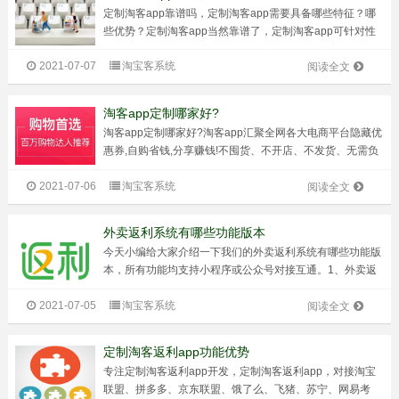
定制淘客app靠谱吗，定制淘客app需要具备哪些特征？哪
些优势？定制淘客app当然靠谱了，定制淘客app可针对性
满足个性化需求，资深专业团队制定全面解决方案，可根据
2021-07-07
淘宝客系统
系统功能需求进行设计，每个功能模块都能达到专业设计标
阅读全文
准，在系统安全稳定性得到...
淘客app定制哪家好?
淘客app定制哪家好?淘客app汇聚全网各大电商平台隐藏优
惠券,自购省钱,分享赚钱!不囤货、不开店、不发货、无需负
责售后!我们只做优惠券和佣金的搬运工!淘客app用户体验
2021-07-06
淘宝客系统
好，而且还有不断的佣金奖励，可以提高用户的复购率。强
阅读全文
大的数据统计功能，...
外卖返利系统有哪些功能版本
今天小编给大家介绍一下我们的外卖返利系统有哪些功能版
本，所有功能均支持小程序或公众号对接互通。1、外卖返
利系统支持对接美团、美团分销联盟、饿了么、电影票分
2021-07-05
淘宝客系统
销、肯德基分销、话费分销，支持代理和返利模式。支持运
阅读全文
营商模式。2、外卖返利系统+淘客系...
定制淘客返利app功能优势
专注定制淘客返利app开发，定制淘客返利app，对接淘宝
联盟、拼多多、京东联盟、饿了么、飞猪、苏宁、网易考