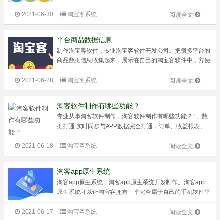
拉、多麦联盟等平台。实现淘客app，小程序，H5全平台全
2021-06-30
淘宝客系统
覆盖。 定制淘客返利app功能优势：1、丰富的营销插
阅读全文
件：结合淘客行业提供丰富的...
平台商品数据信息
制作淘宝客软件，专业淘宝客软件开发公司。把很多平台的
商品数据信息收集起来，展示在自己的淘宝客软件中，方便
用户浏览查看，一般需要展示商品的封面图、电商平台的原
2021-06-28
淘宝客系统
价，优惠券价格和领券后的价格，以及商品的详情介绍的展
阅读全文
示，方便用户浏览的同时还可以在商...
淘客软件制作有哪些功能？
专业从事淘客软件制作，淘客软件制作有哪些功能？1、数
据打通 实时同步与APP数据完全打通，订单、收益报表、
团队粉丝全部保持实时更新2、自定义装修 不拘一格支持自
2021-06-18
淘宝客系统
定义主题颜色、首页自定义装修，让你的公众号也与众不同
阅读全文
3、回复消息 便捷查券支持淘...
淘客app原生系统
淘客app原生系统，淘客app原生系统开发制作。淘客app
原生系统可以让淘宝客拥有一个完全属于自己的手机软件平
台，不会出现被第三方封杀。而且手机app开发还可以结合
2021-06-17
淘宝客系统
多级化返利系统，让app的用户在自己平台购物省钱，同时
阅读全文