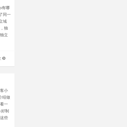
p有哪
了同一
立域
利，独
由独立
文
宝客小
介绍做
来看一
备好制
了这些