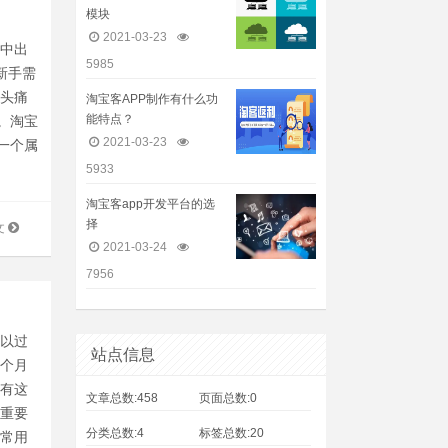
模块
2021-03-23
程中出
5985
新手需
用头痛
淘宝客APP制作有什么功
能特点？
。淘宝
2021-03-23
一个属
5933
淘宝客app开发平台的选
择
文
2021-03-24
7956
可以过
站点信息
几个月
么有这
文章总数:458
页面总数:0
更重要
分类总数:4
标签总数:20
客常用