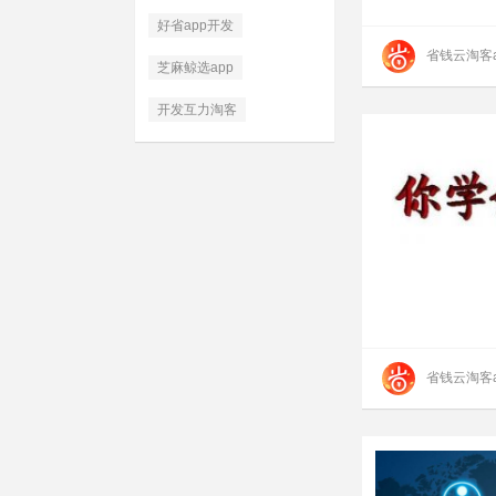
好省app开发
省钱云淘客a
芝麻鲸选app
开发互力淘客
省钱云淘客a