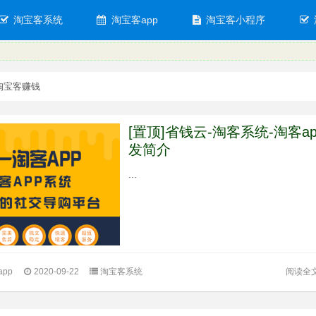
淘宝客系统
淘宝客app
淘宝客小程序
淘宝客赚钱
呢？
[置顶]省钱云-淘客系统-淘客a
发简介
APP和独立APP
...
阅读全
pp
2020-09-22
淘宝客系统