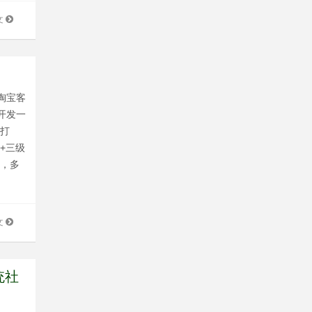
文
淘宝客
开发一
端打
+三级
修，多
文
统社