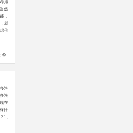
先考虑
。当然
功能，
是，就
考虑价
文
众多淘
很多淘
客现在
底有什
？1、