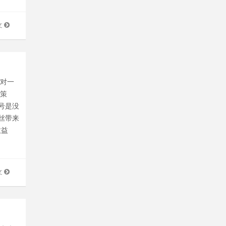
文
一对一
销策
号是没
丝带来
收益
文