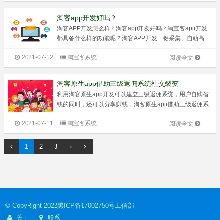
1、不会被封杀，安全淘宝...
淘客app开发好吗？
淘客APP开发怎么样？淘客app开发好吗？淘宝客app开发
都具备什么样的功能呢？淘客APP开发一键采集、自动高
佣、多级返利多平台、云端打包、自定义装修、订单自动同
2021-07-12
淘宝客系统
步运营商模式+三级粉丝超强裂变能力，界面可视化自定义
阅读全文
装修，多种营销功能组合等等...
淘客原生app借助三级返佣系统社交裂变
利用淘客原生app开发可以建立三级返佣系统，用户自购省
钱的同时，还可以分享赚钱，淘客原生app借助三级返佣系
统社交裂变，快速获客。通过小程序进行基础引流，然后沉
2021-07-11
淘宝客系统
淀在app内进行佣金的分配，安全高效。淘客原生app就是
阅读全文
把商家给与用户的商品优惠...
1
2
3
›
© CopyRight 2022
黑ICP备17002750号
工信部
关于
联系