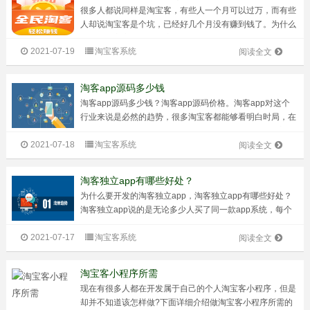
很多人都说同样是淘宝客，有些人一个月可以过万，而有些
人却说淘宝客是个坑，已经好几个月没有赚到钱了。为什么
他们都淘宝客，怎么有这么大的差距？除了入行时间和个人
2021-07-19
淘宝客系统
经验，更重要的是做事的方式。今天向大家推荐了淘宝客常
阅读全文
用的三款工具，即使你一个月挣不到...
淘客app源码多少钱
淘客app源码多少钱？淘客app源码价格。淘客app对这个
行业来说是必然的趋势，很多淘宝客都能够看明白时局，在
寻求新的出路的时候选择app开发，就会受益。无论淘宝
2021-07-18
淘宝客系统
客，还是其他行业，我们总结历史，找到规律，就可以对当
阅读全文
下和未来做一个相对正确的判...
淘客独立app有哪些好处？
为什么要开发的淘客独立app，淘客独立app有哪些好处？
淘客独立app说的是无论多少人买了同一款app系统，每个
人都有独立的服务器，独立域名，独立数据库。独立更改后
2021-07-17
淘宝客系统
台设置的权利，独立更改功能模板的权利等等！所有的权利
阅读全文
由独立app系统的购买者...
淘宝客小程序所需
现在有很多人都在开发属于自己的个人淘宝客小程序，但是
却并不知道该怎样做?下面详细介绍做淘宝客小程序所需的