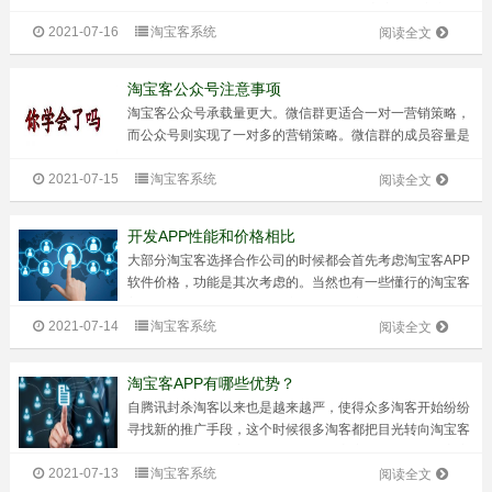
一些准备工作，一起来看一下吧！ 在做淘宝客小程序之
2021-07-16
淘宝客系统
前，必须要准备好制作过程中所需要的一些东西，只有准备
阅读全文
好了这些东西，才能够开始...
淘宝客公众号注意事项
淘宝客公众号承载量更大。微信群更适合一对一营销策略，
而公众号则实现了一对多的营销策略。微信群的成员容量是
500人，但是公众号是没有限制的，粉丝是无穷的。你说是
2021-07-15
淘宝客系统
500的粉丝带来的效益大，还是50000000+的粉丝带来的收
阅读全文
益大。而且，公众号还...
开发APP性能和价格相比
大部分淘宝客选择合作公司的时候都会首先考虑淘宝客APP
软件价格，功能是其次考虑的。当然也有一些懂行的淘宝客
着重点是了解软件功能，毕竟开发公司定的售价差别不是很
2021-07-14
淘宝客系统
大。但是，就把系统价格看的比较重的情况来说，首要考虑
阅读全文
价格的往往把项目核心丢掉了。不...
淘宝客APP有哪些优势？
自腾讯封杀淘客以来也是越来越严，使得众多淘客开始纷纷
寻找新的推广手段，这个时候很多淘客都把目光转向淘宝客
APP。既然很多淘客现在纷纷选择淘宝客APP，那么淘宝客
2021-07-13
淘宝客系统
APP到底有什么吸引人的地方呢？淘宝客APP有哪些优势？
阅读全文