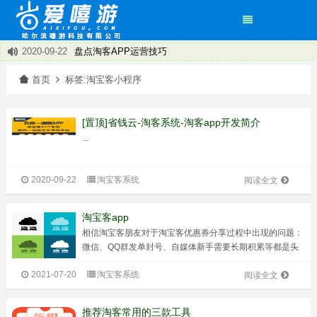
2020-09-22
盘点淘客APP运营技巧
2020-09-22
淘宝客返利机器人推广引流的经验
×
首页
标签:淘宝客小程序
2020-09-22
淘宝客推广的淘宝客app的优势在哪里呢？
2020-09-22
淘客的新机遇有哪些
2020-09-22
淘宝客APP总体可以分为两大类：共享APP和独立APP
[置顶]省钱云-淘客系统-淘客app开发简介
2020-09-22
淘宝客有了新方向——淘宝客app
...
2020-09-22
饿了么返利程序~打造专属您的小程序
2020-09-22
省钱云淘客系统 淘客APP 小程序
2020-09-22
淘宝客系统
阅读全文
淘宝客app
相信淘宝客朋友对于淘宝客优惠券分享过程中出现的问题：
微信、QQ群发单封号、自媒体新手需要长期积累等都是头
痛不已，但是现在不用头痛了，因为淘宝客有了新方向——
2021-07-20
淘宝客系统
淘宝客app。淘宝客app是什么呢？怎么做呢？客户要先打
阅读全文
造一个属于自己的app，绑定...
推荐淘客常用的三款工具