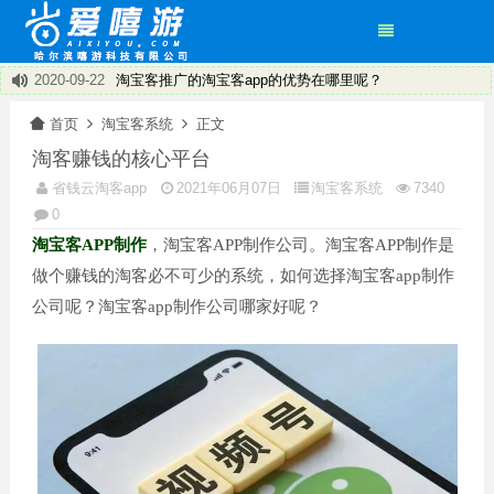
2020-09-22
淘宝客推广的淘宝客app的优势在哪里呢？
2020-09-22
淘客的新机遇有哪些
×
首页
淘宝客系统
正文
2020-09-22
淘宝客APP总体可以分为两大类：共享APP和独立APP
淘客赚钱的核心平台
2020-09-22
淘宝客有了新方向——淘宝客app
2020-09-22
饿了么返利程序~打造专属您的小程序
省钱云淘客app
2021年06月07日
淘宝客系统
7340
2020-09-22
省钱云淘客系统 淘客APP 小程序
0
2020-09-22
盘点淘客APP运营技巧
淘宝客APP制作
，淘宝客APP制作公司。淘宝客APP制作是
2020-09-22
淘宝客返利机器人推广引流的经验
做个赚钱的淘客必不可少的系统，如何选择淘宝客app制作
公司呢？淘宝客app制作公司哪家好呢？