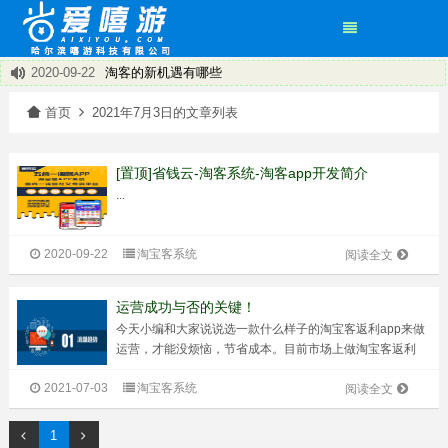
2020-09-22
淘客的新机遇有哪些
2020-09-22
淘宝客APP总体可以分为两大类：共享APP和独立APP
×
首页
2021年7月3日的文章列表
2020-09-22
淘宝客有了新方向——淘宝客app
2020-09-22
饿了么返利程序~打造专属您的小程序
2020-09-22
省钱云淘客系统 淘客APP 小程序
[置顶]省钱云-淘客系统-淘客app开发简介
2020-09-22
盘点淘客APP运营技巧
...
2020-09-22
淘宝客返利机器人推广引流的经验
2020-09-22
淘宝客推广的淘宝客app的优势在哪里呢？
2020-09-22
淘宝客系统
阅读全文
运营成功与否的关键！
今天小编和大家说说选一款什么样子的淘宝客返利app来做
运营，才能没烦恼，节省成本。目前市场上做淘宝客返利
app开发的不少呢，功能不一样，价格不一样，价格从几千
2021-07-03
淘宝客系统
到几万都有，当然源码版的更贵一些。价格的不同会直接影
阅读全文
响到淘客app的运营效果，毕竟...
1