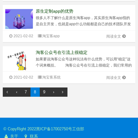
引力，比如购物的、买卖车的...
原生定制app的优势
很多人不了解什么是原生淘客app，其实原生淘客app指的
是自主开发，也就是app什么功能都是自己的技术团队开发
或外包给外面的技术公司负责开发，原生app有属于自己的
2021-02-02
淘宝客app
品牌。 原生定制app的优势在于，整个app产品都是你
阅读全文
的，商品种类、上架下...
淘客公众号在引流上很稳定
如果要说淘客公众号这种玩法有什么优势，可以用“稳定”这
个词来概括。 淘客公众号在引流上很稳定，我们常用的
引流方法可以放在公众号引流上。例如比较常见的去别人的
2021-02-02
淘宝客系统
淘客群拉用户，去贴吧等地方发折扣信息。 有的人选择
阅读全文
了服务号来进行操作，就会与一些...
‹
7
8
9
›
© CopyRight 2022
黑ICP备17002750号
工信部
关于
联系