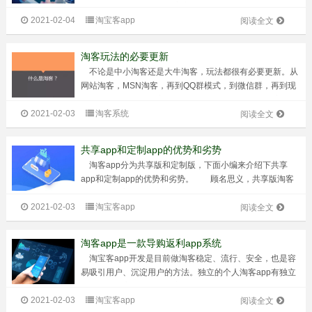
的压力，现在像搜狐、百度这样的搜索引擎到处都可以看到
2021-02-04
淘宝客app
淘宝做的广告，对于为淘宝引流达到10%的淘宝客来
阅读全文
说，“后妈”也将会给淘客营造一个...
淘客玩法的必要更新
不论是中小淘客还是大牛淘客，玩法都很有必要更新。从
网站淘客，MSN淘客，再到QQ群模式，到微信群，再到现
在的合伙人模式、淘客app。 每次更新都是为了让淘客有更
2021-02-03
淘客系统
方便、更高效的进步。 为什么淘宝客想开发淘客app，
阅读全文
app作为当前流行、稳定...
共享app和定制app的优势和劣势
淘客app分为共享版和定制版，下面小编来介绍下共享
app和定制app的优势和劣势。 顾名思义，共享版淘客
app就是大家一起共同使用的app；而定制版共享版app，
2021-02-03
淘宝客app
就是私人定制的意思，一个独有的app！那么这两种app的
阅读全文
优劣势是什么呢？有...
淘客app是一款导购返利app系统
淘宝客app开发是目前做淘客稳定、流行、安全，也是容
易吸引用户、沉淀用户的方法。独立的个人淘客app有独立
服务器，独立运营，互相之间没有任何关联，所以确保数据
2021-02-03
淘宝客app
安全。 现在涉及各行各业的app非常多，各具自己的吸
阅读全文