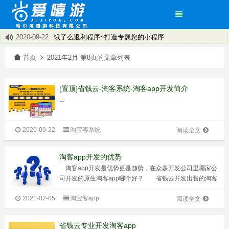
2020-09-22
饿了么返利程序~打造专属您的小程序
2020-09-22
省钱云淘客系统 淘客APP 小程序
×
首页
2021年2月 第8页的文章列表
2020-09-22
盘点淘客APP运营技巧
2020-09-22
淘宝客返利机器人推广引流的经验
2020-09-22
淘宝客推广的淘宝客app的优势在哪里呢？
[置顶]省钱云-淘客系统-淘客app开发简介
2020-09-22
淘客的新机遇有哪些
...
2020-09-22
淘宝客APP总体可以分为两大类：共享APP和独立APP
2020-09-22
淘宝客有了新方向——淘宝客app
2020-09-22
淘宝客系统
阅读全文
淘客app开发的优势
淘客app开发是优势更是趋势，在众多开发公司里哪家公
司开发的原生淘客app哪个好？ 省钱云开发出售的淘客
app有四种版本，分别是运营商，（多用户）自营商城，
2021-02-05
淘宝客app
O2O以及区块链等版本。省钱云不仅仅只出售开发app，更
阅读全文
多的是专注于用户的售后服...
省钱云专业开发淘客app