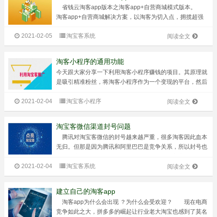
省钱云淘客app版本之淘客app+自营商城模式版本。
淘客app+自营商城解决方案，以淘客为切入点，拥揽超强
用户粘性。 自定义装修商城首页，支持深度自定义，让
2021-02-05
淘宝客系统
商城不拘一格。 与淘客深度融合，提供灵活的与原有淘
阅读全文
客相结合的应用场景。 ...
淘客小程序的通用功能
今天跟大家分享一下利用淘客小程序赚钱的项目。其原理就
是吸引精准粉丝，将淘客小程序作为一个变现的平台，然后
再赚钱。 淘宝客小程序是淘宝客新趋势，小程序是微信
2021-02-04
淘宝客小程序
主推的产品，不涉及到微信封号。并且具备小程序带来的巨
阅读全文
大的流量。 小程序依赖微信入口...
淘宝客微信渠道封号问题
腾讯对淘宝客微信的封号越来越严重，很多淘客因此血本
无归。但那是因为腾讯和阿里巴巴是竞争关系，所以封号也
是情理之中。 业内能避免腾讯封号的是淘宝客app。也
2021-02-04
淘宝客系统
许有人应该问为什么是淘宝客app。因为app是一个独立的
阅读全文
操作，所有事情，包括我们关...
建立自己的淘客app
淘客app为什么会出现 ？为什么会受欢迎？ 现在电商
竞争如此之大，拼多多的崛起让行业老大淘宝也感到了莫名